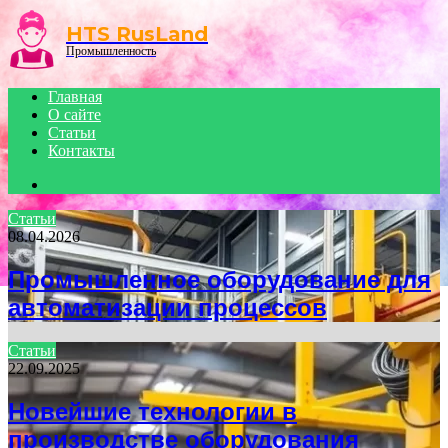
Menu
HTS RusLand
Промышленность
Главная
О сайте
Статьи
Контакты
Search
for
Статьи
08.04.2026
Промышленное оборудование для
автоматизации процессов
Статьи
22.09.2025
Новейшие технологии в
производстве оборудования